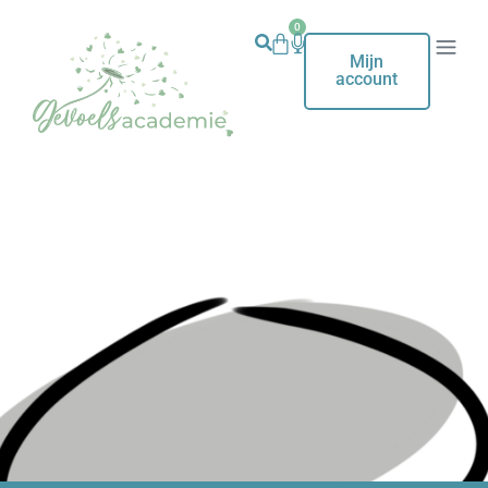
0
Mijn
account