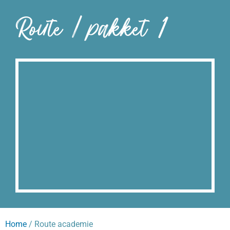
Route / pakket 1
Home
/ Route academie